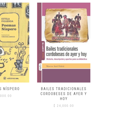
S NÍSPERO
BAILES TRADICIONALES
VID
CORDOBESES DE AYER Y
000.00
$
HOY
$
24,000.00