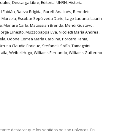
ciales
,
Descarga Libre
,
Editorial UNRN
,
Historia
d Fabián
,
Baeza Brígida
,
Barelli Ana Inés
,
Benedetti
o Marcela
,
Escobar Sepúlveda Darío
,
Lago Luciana
,
Laurín
a
,
Manara Carla
,
Matossian Brenda
,
Mehdi Gustavo
,
Jorge Ernesto
,
Muzzopappa Eva
,
Nicoletti María Andrea
,
ela
,
Odone Correa María Carolina
,
Porcaro Tania
,
rrutia Claudio Enrique
,
Stefanelli Sofía
,
Tamagnini
Laila
,
Weibel Hugo
,
Williams Fernando
,
Williams Guillermo
tante destacar que los sentidos no son unívocos. En