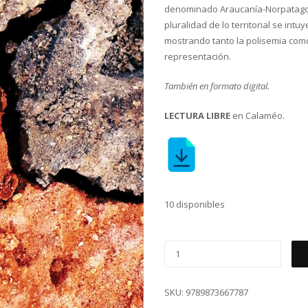
denominado Araucanía-Norpatagoni
pluralidad de lo territorial se int
mostrando tanto la polisemia com
representación.
También en formato digital.
LECTURA LIBRE
en Calaméo.
10 disponibles
SKU:
9789873667787