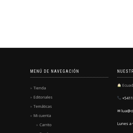
MENÚ DE NAVEGACIÓN
NUEST
Ecuad
Tienda
Editoriales
+5411 
Temáticas
✉ lua@ci
Mi cuenta
Lunes a 
Carrito