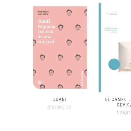
 COMÚN
JUANI
EL CAMPO L
REVIS
00
$
28,800.00
$
39,50