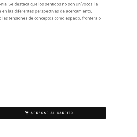
a. Se destaca que los sentidos no son unívocos; la
uye en las diferentes perspectivas de acercamiento,
o las tensiones de conceptos como espacio, frontera o
AGREGAR AL CARRITO