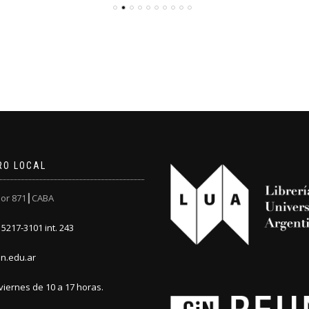
RO LOCAL
or 871┃CABA
5217-3101 int. 243
n.edu.ar
viernes de 10 a 17 horas.