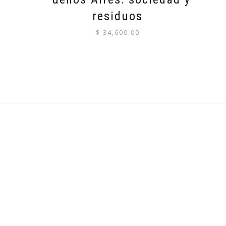
residuos
$
34,600.00