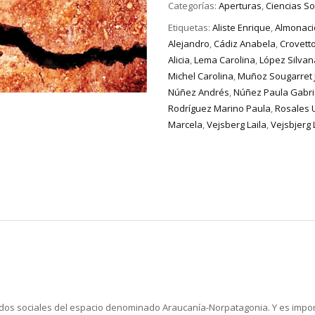
Categorías:
Aperturas
,
Ciencias So
Etiquetas:
Aliste Enrique
,
Almonaci
Alejandro
,
Cádiz Anabela
,
Crovett
Alicia
,
Lema Carolina
,
López Silvan
Michel Carolina
,
Muñoz Sougarret 
Núñez Andrés
,
Núñez Paula Gabri
Rodríguez Marino Paula
,
Rosales U
Marcela
,
Vejsberg Laila
,
Vejsbjerg 
dos sociales del espacio denominado Araucanía-Norpatagonia. Y es impor