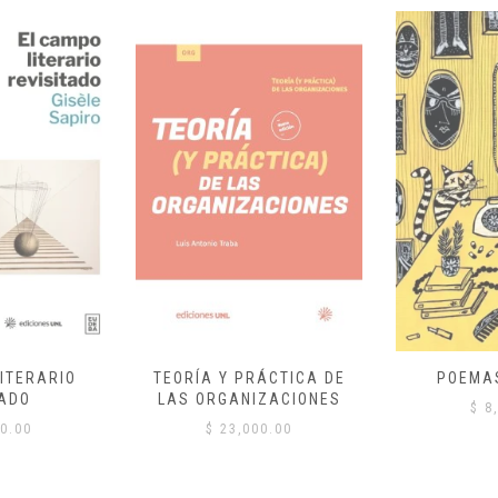
ITERARIO
TEORÍA Y PRÁCTICA DE
POEMA
ADO
LAS ORGANIZACIONES
$
8,
0.00
$
23,000.00