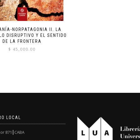
NÍA-NORPATAGONIA II. LA
 LO DISRUPTIVO Y EL SENTIDO
DE LA FRONTERA
$
45,000.00
RO LOCAL
or 871┃CABA