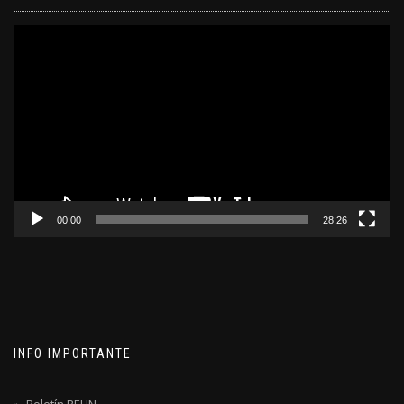
Reproductor
de
video
00:00
28:26
INFO IMPORTANTE