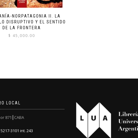
NÍA-NORPATAGONIA II. LA
 LO DISRUPTIVO Y EL SENTIDO
DE LA FRONTERA
$
45,000.00
RO LOCAL
or 871┃CABA
5217-3101 int. 243