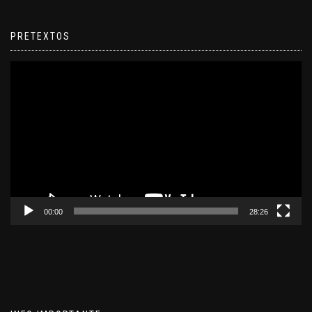
PRETEXTOS
Reproductor
de
video
00:00
28:26