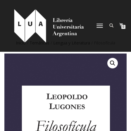
NAVEGACIÓN
0
DESPLEGABLE
Inicio
/
Temáticas
/
Lengua y Literatura
/ Filosofícula