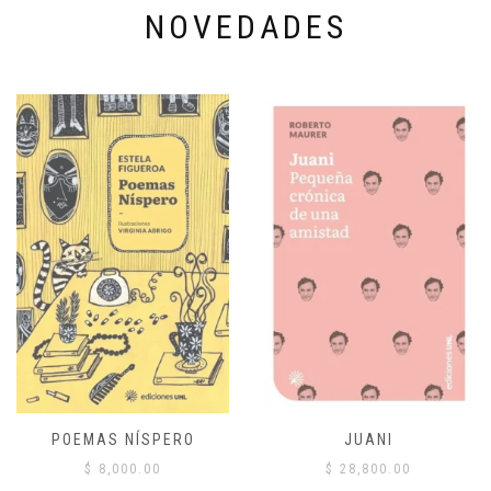
NOVEDADES
POEMAS NÍSPERO
JUANI
$
8,000.00
$
28,800.00