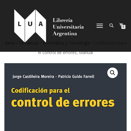
NAVEGACIÓN
0
DESPLEGABLE
Inicio
/
Temáticas
/
Informática y Tecnología
/ Codificación para
el control de errores, Manual