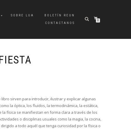
A
SOBRE LUA
BOLETÍN REUN
0
CONTACTANOS
FIESTA
bro sirven para introducir, ilustrar y explicar algunas
omo la óptica, los fluidos, la termodinámica, la estática,
 la física se manifiestan en forma clara a través de los
tividades o disciplinas usuales como la magia, la cocina,
á dirigido a todo aquél que tenga curiosidad por la física o