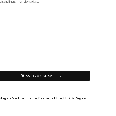
s disciplinas mencionadas.
AGREGAR AL CARRITO
cología y Medioambiente
,
Descarga Libre
,
EUDEM
,
Signos