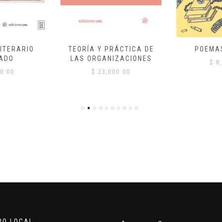
ITERARIO
TEORÍA Y PRÁCTICA DE
POEMA
ADO
LAS ORGANIZACIONES
$
8,
0.00
$
23,000.00
RO LOCAL