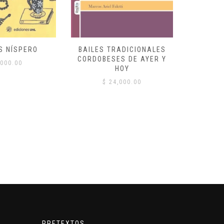
S NÍSPERO
BAILES TRADICIONALES
VID
CORDOBESES DE AYER Y
000.00
$
HOY
$
24,000.00
PRETEXTOS