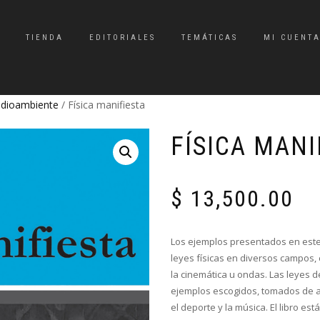
TIENDA
EDITORIALES
TEMÁTICAS
MI CUENT
Medioambiente
/ Física manifiesta
FÍSICA MANI
$
13,500.00
Los ejemplos presentados en este li
leyes físicas en diversos campos, c
la cinemática u ondas. Las leyes de
ejemplos escogidos, tomados de ac
el deporte y la música. El libro est