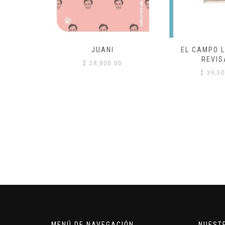
 COMÚN
JUANI
EL CAMPO L
REVIS
00
$
28,800.00
$
39,50
MENÚ DE NAVEGACIÓN
NUEST