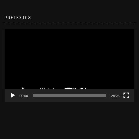
PRETEXTOS
Reproductor
de
video
00:00
28:26