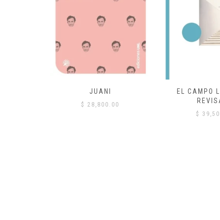
 COMÚN
JUANI
EL CAMPO L
REVIS
00
$
28,800.00
$
39,50