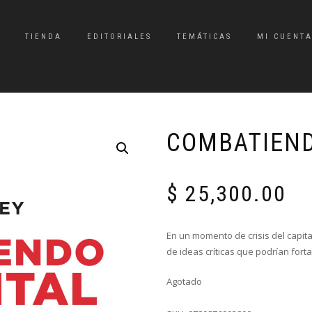
TIENDA
EDITORIALES
TEMÁTICAS
MI CUENT
COMBATIEND
$
25,300.00
En un momento de crisis del capit
de ideas críticas que podrían fort
Agotado