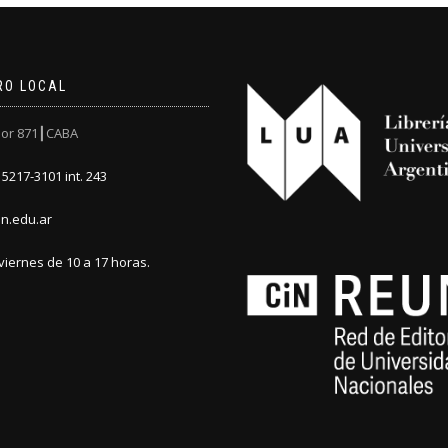
RO LOCAL
or 871┃CABA
5217-3101 int. 243
n.edu.ar
viernes de 10 a 17 horas.