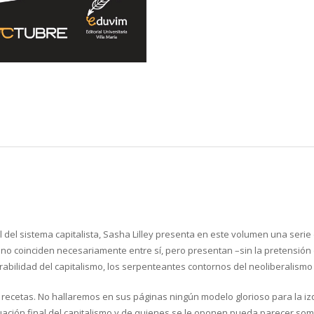
l del sistema capitalista, Sasha Lilley presenta en este volumen una serie
 no coinciden necesariamente entre sí, pero presentan –sin la pretensión 
abilidad del capitalismo, los serpenteantes contornos del neoliberalismo 
e recetas. No hallaremos en sus páginas ningún modelo glorioso para la iz
ción final del capitalismo y de quienes se le oponen pueda parecer sombrí