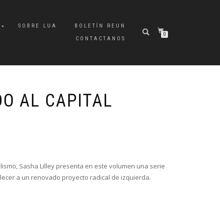
A
SOBRE LUA
BOLETÍN REUN
0
CONTACTANOS
O AL CAPITAL
alismo, Sasha Lilley presenta en este volumen una serie
alecer a un renovado proyecto radical de izquierda.