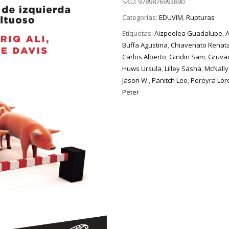
SKU:
9789876993890
Categorías:
EDUVIM
,
Rupturas
Etiquetas:
Aizpeolea Guadalupe
,
A
Buffa Agustina
,
Chiavenato Renat
Carlos Alberto
,
Gindin Sam
,
Gruvac
Huws Ursula
,
Lilley Sasha
,
McNally
Jason W.
,
Panitch Leo
,
Pereyra Lor
Peter