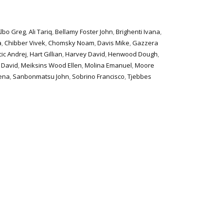
lbo Greg
,
Ali Tariq
,
Bellamy Foster John
,
Brighenti Ivana
,
a
,
Chibber Vivek
,
Chomsky Noam
,
Davis Mike
,
Gazzera
ic Andrej
,
Hart Gillian
,
Harvey David
,
Henwood Dough
,
 David
,
Meiksins Wood Ellen
,
Molina Emanuel
,
Moore
ena
,
Sanbonmatsu John
,
Sobrino Francisco
,
Tjebbes