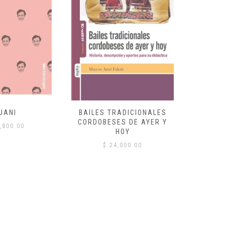
UANI
BAILES TRADICIONALES
VID
CORDOBESES DE AYER Y
,800.00
$
HOY
$
24,000.00