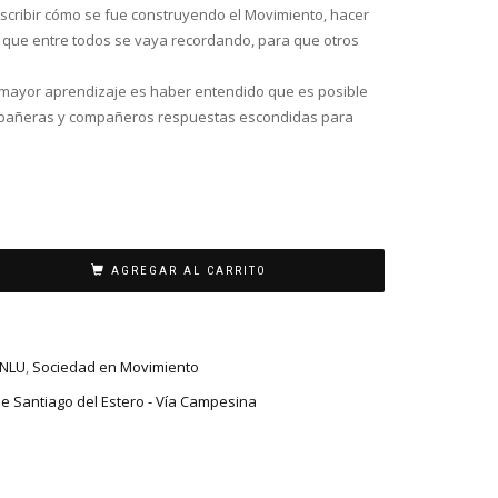
scribir cómo se fue construyendo el Movimiento, hacer
 que entre todos se vaya recordando, para que otros
ayor aprendizaje es haber entendido que es posible
ompañeras y compañeros respuestas escondidas para
AGREGAR AL CARRITO
NLU
,
Sociedad en Movimiento
 Santiago del Estero - Vía Campesina