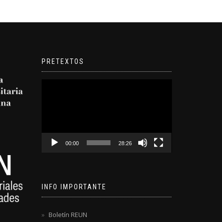
PRETEXTOS
Reproductor
de
video
00:00
28:26
INFO IMPORTANTE
Boletín REUN