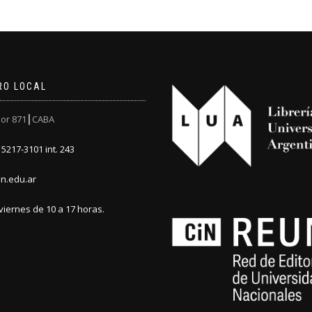
RO LOCAL
or 871┃CABA
5217-3101 int. 243
n.edu.ar
viernes de 10 a 17 horas.