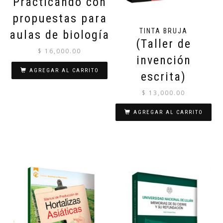
Practicando con
propuestas para
TINTA BRUJA
aulas de biología
(Taller de
$
16,000.00
invención
AGREGAR AL CARRITO
escrita)
$
13,000.00
AGREGAR AL CARRITO