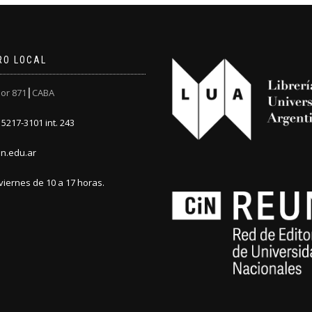
RO LOCAL
or 871┃CABA
5217-3101 int. 243
n.edu.ar
viernes de 10 a 17 horas.