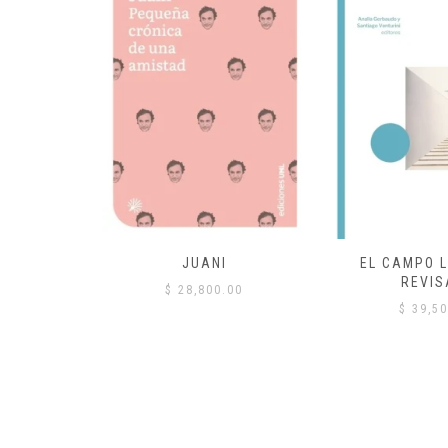
 COMÚN
JUANI
EL CAMPO L
REVIS
00
$
28,800.00
$
39,50