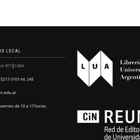
RO LOCAL
or 871┃CABA
5217-3101 int. 243
n.edu.ar
viernes de 10 a 17 horas.