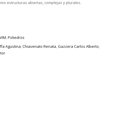
o estructuras abiertas, complejas y plurales.
VIM
,
Poliedros
ffa Agustina
,
Chiavenato Renata
,
Gazzera Carlos Alberto
,
tor