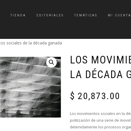
TIENDA
EDITORIALES
TEMÁTICAS
MI CUENT
os sociales de la década ganada
LOS MOVIMI
LA DÉCADA 
$
20,873.00
Los movimientos sociales en la dé
politización de una serie de movi
detenidamente los procesos organ