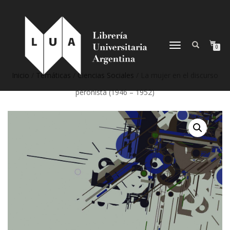
NAVEGACIÓN
0
DESPLEGABLE
Inicio
/
Temáticas
/
Ciencias Sociales
/ La mujer en el discurso
peronista (1946 – 1952)