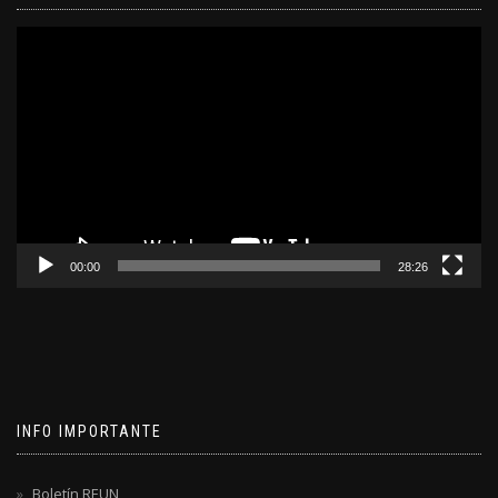
Reproductor
de
video
00:00
28:26
INFO IMPORTANTE
Boletín REUN