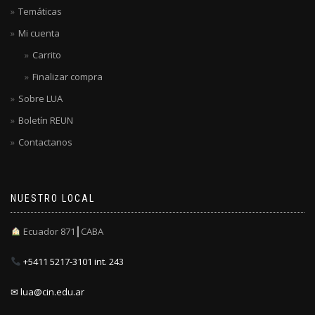
Temáticas
Mi cuenta
Carrito
Finalizar compra
Sobre LUA
Boletín REUN
Contactanos
NUESTRO LOCAL
Ecuador 871┃CABA
+5411 5217-3101 int. 243
✉ lua@cin.edu.ar