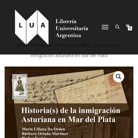
NAVEGACIÓN
0
DESPLEGABLE
Inicio
/
Temáticas
/
Ciencias Sociales
/ Historias de la
Inmigración asturiana en Mar del Plata