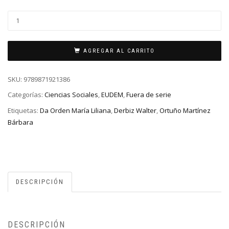
AGREGAR AL CARRITO
SKU:
9789871921386
Categorías:
Ciencias Sociales
,
EUDEM
,
Fuera de serie
Etiquetas:
Da Orden María Liliana
,
Derbiz Walter
,
Ortuño Martínez
Bárbara
DESCRIPCIÓN
DESCRIPCIÓN