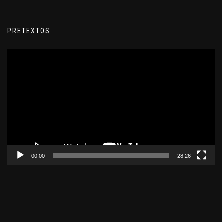
PRETEXTOS
Reproductor
de
video
00:00
28:26