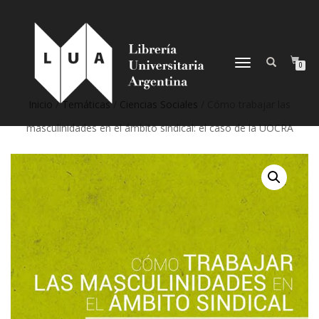
NAVEGACIÓN
0
DESPLEGABLE
Inicio
/
Temáticas
/
Ciencias Sociales
/ Cómo trabajar las
masculinidades en el ámbito sindical: el caso de la UOCRA