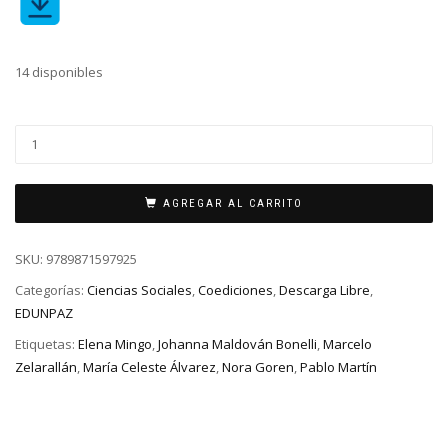
14 disponibles
AGREGAR AL CARRITO
SKU:
9789871597925
Categorías:
Ciencias Sociales
,
Coediciones
,
Descarga Libre
,
EDUNPAZ
Etiquetas:
Elena Mingo
,
Johanna Maldován Bonelli
,
Marcelo
Zelarallán
,
María Celeste Álvarez
,
Nora Goren
,
Pablo Martín