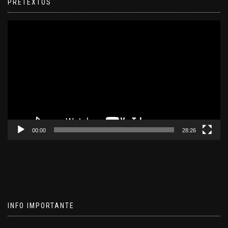
PRETEXTOS
Reproductor
de
video
00:00
28:26
INFO IMPORTANTE