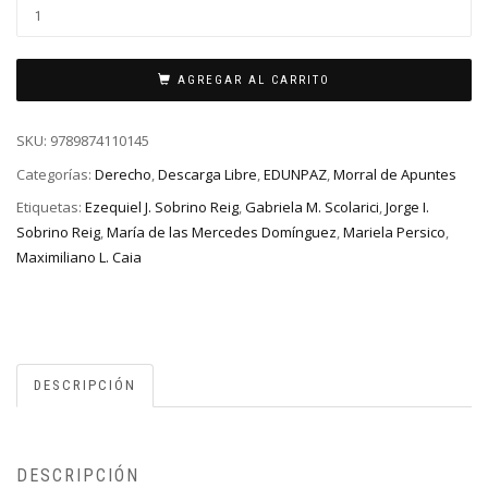
AGREGAR AL CARRITO
SKU:
9789874110145
Categorías:
Derecho
,
Descarga Libre
,
EDUNPAZ
,
Morral de Apuntes
Etiquetas:
Ezequiel J. Sobrino Reig
,
Gabriela M. Scolarici
,
Jorge I.
Sobrino Reig
,
María de las Mercedes Domínguez
,
Mariela Persico
,
Maximiliano L. Caia
DESCRIPCIÓN
DESCRIPCIÓN