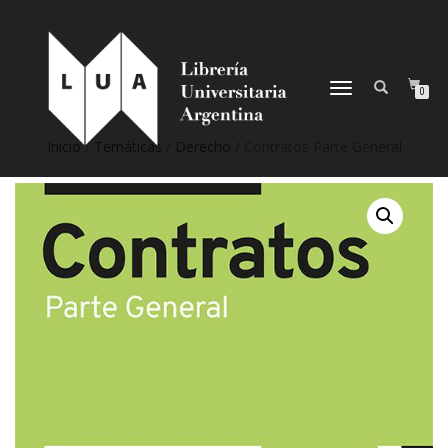
NAVEGACIÓN
0
DESPLEGABLE
Inicio
/
Temáticas
/
Derecho
/ Contratos Parte General