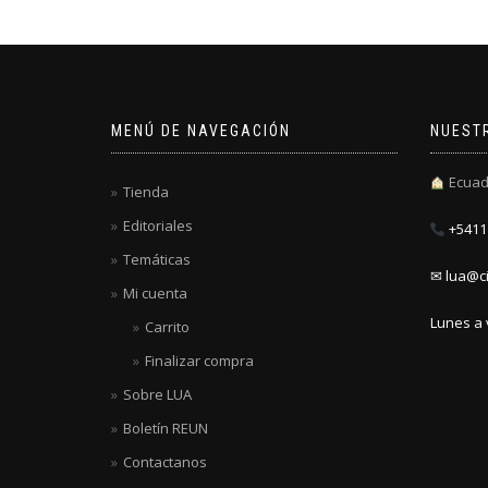
MENÚ DE NAVEGACIÓN
NUEST
Ecuad
Tienda
Editoriales
+5411 
Temáticas
✉ lua@ci
Mi cuenta
Lunes a 
Carrito
Finalizar compra
Sobre LUA
Boletín REUN
Contactanos