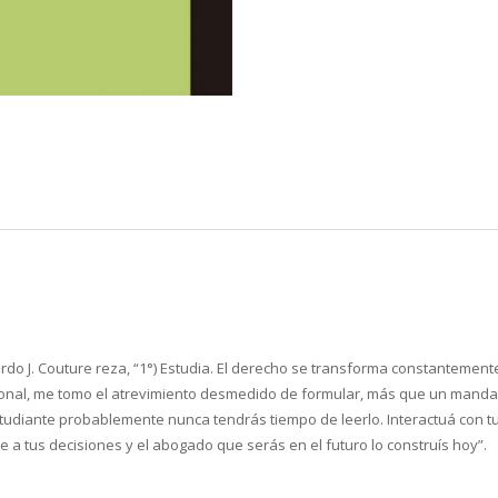
o J. Couture reza, “1°) Estudia. El derecho se transforma constantement
sonal, me tomo el atrevimiento desmedido de formular, más que un mandam
tudiante probablemente nunca tendrás tiempo de leerlo. Interactuá con tu
a tus decisiones y el abogado que serás en el futuro lo construís hoy”.