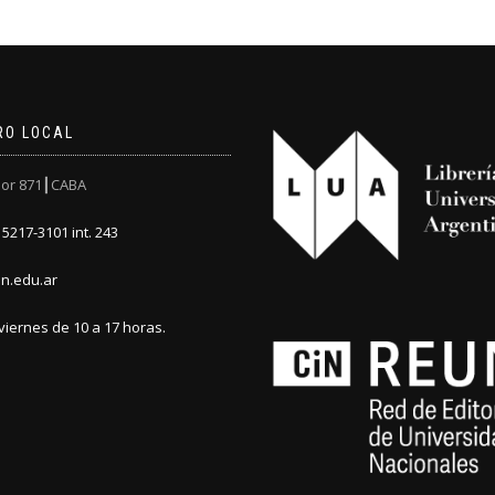
RO LOCAL
or 871┃CABA
5217-3101 int. 243
n.edu.ar
viernes de 10 a 17 horas.