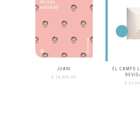
 COMÚN
JUANI
EL CAMPO L
REVIS
00
$
28,800.00
$
39,50