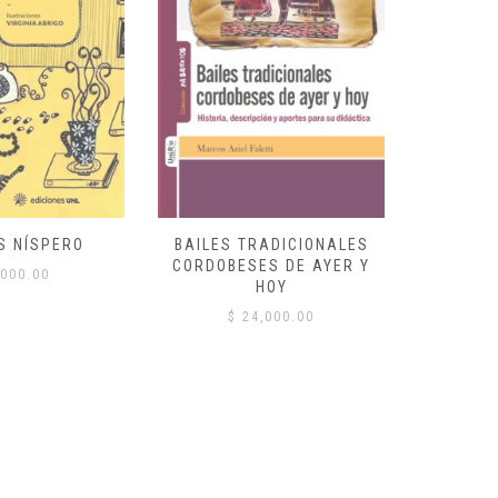
S NÍSPERO
BAILES TRADICIONALES
VID
CORDOBESES DE AYER Y
000.00
$
HOY
$
24,000.00