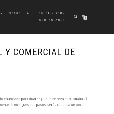
A
SOBRE LUA
BOLETÍN REUN
0
CONTACTANOS
L Y COMERCIAL DE
 enunciado por Eduardo J. Couture reza, “1°) Estudia. El
ente. Si no sigues sus pasos, serás cada día un poco