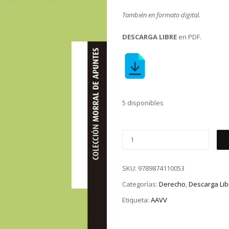
También en formato digital.
DESCARGA LIBRE
en PDF.
5 disponibles
SKU:
9789874110053
Categorías:
Derecho
,
Descarga Lib
Etiqueta:
AAVV