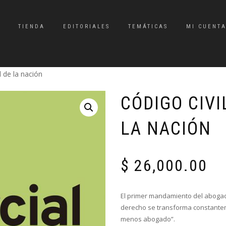
TIENDA
EDITORIALES
TEMÁTICAS
MI CUENT
l de la nación
CÓDIGO CIVI
LA NACIÓN
$
26,000.00
El primer mandamiento del abogado
derecho se transforma constantem
menos abogado”.