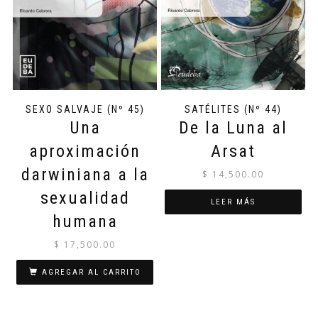
SEXO SALVAJE (Nº 45)
SATÉLITES (Nº 44)
Una
De la Luna al
aproximación
Arsat
darwiniana a la
$
14,500.00
sexualidad
LEER MÁS
humana
$
17,500.00
AGREGAR AL CARRITO