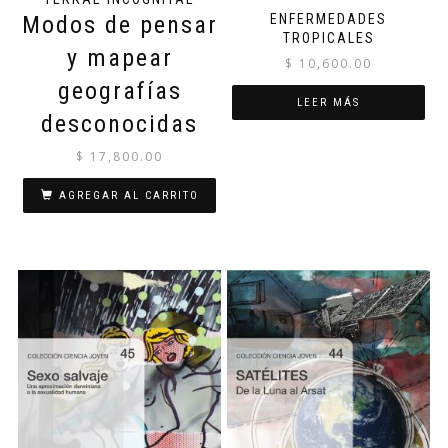
ENFERMEDADES
Modos de pensar
TROPICALES
y mapear
$
10,600.00
geografías
LEER MÁS
desconocidas
$
17,800.00
AGREGAR AL CARRITO