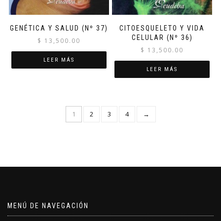
GENÉTICA Y SALUD (Nº 37)
CITOESQUELETO Y VIDA
CELULAR (Nº 36)
$
13,500.00
$
13,500.00
LEER MÁS
LEER MÁS
1
2
3
4
→
MENÚ DE NAVEGACIÓN