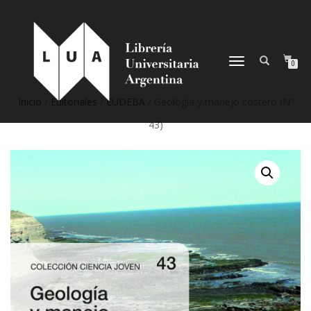
NAVEGACIÓN
0
DESPLEGABLE
Inicio
/
Editoriales
/
EUDEBA
/ Geología y manejo costero (Nº
43)