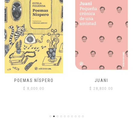
POEMAS NÍSPERO
JUANI
$
8,000.00
$
28,800.00