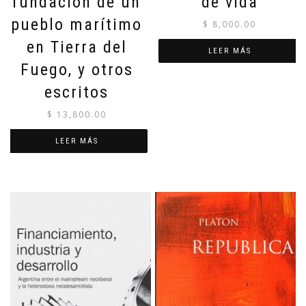
fundación de un
de vida
pueblo marítimo
$
8,000.00
en Tierra del
LEER MÁS
Fuego, y otros
escritos
$
13,800.00
LEER MÁS