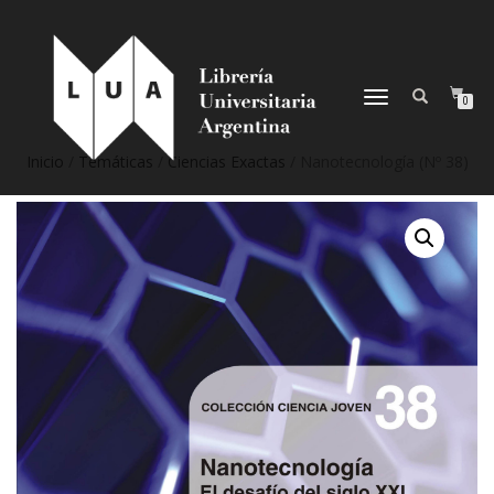
NAVEGACIÓN
0
DESPLEGABLE
Inicio
/
Temáticas
/
Ciencias Exactas
/ Nanotecnología (Nº 38)