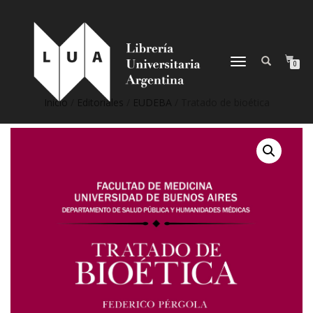
NAVEGACIÓN
0
DESPLEGABLE
Inicio
/
Editoriales
/
EUDEBA
/ Tratado de bioética