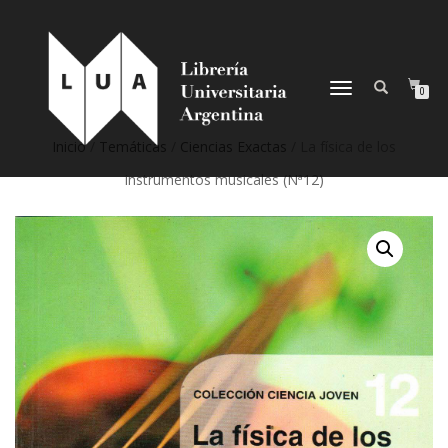
NAVEGACIÓN
0
DESPLEGABLE
Inicio
/
Temáticas
/
Ciencias Exactas
/ La física de los
instrumentos musicales (Nª12)