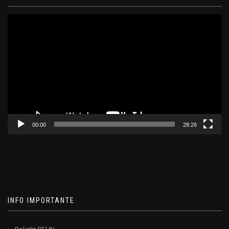
Reproductor
de
video
00:00
28:26
INFO IMPORTANTE