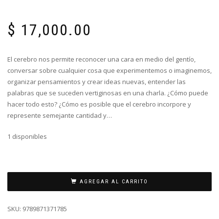
$
17,000.00
El cerebro nos permite reconocer una cara en medio del gentío,
conversar sobre cualquier cosa que experimentemos o imaginemos,
organizar pensamientos y crear ideas nuevas, entender las
palabras que se suceden vertiginosas en una charla. ¿Cómo puede
hacer todo esto? ¿Cómo es posible que el cerebro incorpore y
represente semejante cantidad y…
1 disponibles
AGREGAR AL CARRITO
SKU:
9789871371785