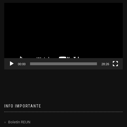
Reproductor
de
video
00:00
28:26
INFO IMPORTANTE
Boletín REUN