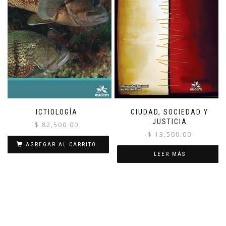
ICTIOLOGÍA
CIUDAD, SOCIEDAD Y
JUSTICIA
$
82,500.00
$
13,500.00
AGREGAR AL CARRITO
LEER MÁS