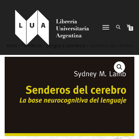
NAVEGACIÓN
0
DESPLEGABLE
Inicio
/
Temáticas
/
Lengua y Literatura
/ Senderos del Cerebro