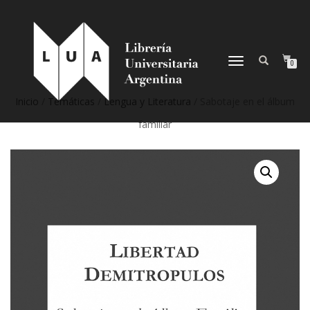
NAVEGACIÓN
0
DESPLEGABLE
Inicio
/
Temáticas
/
Lengua y Literatura
/ Sabotaje en el álbum
familiar