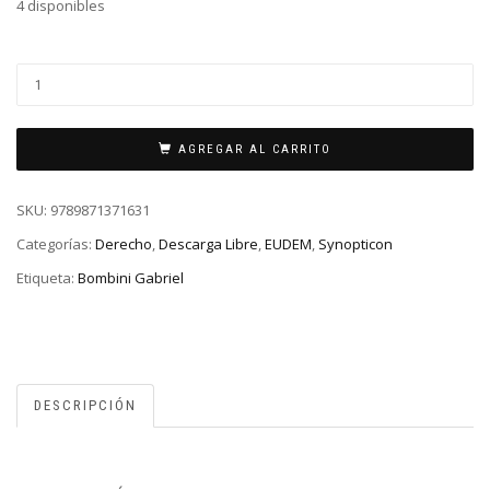
4 disponibles
AGREGAR AL CARRITO
SKU:
9789871371631
Categorías:
Derecho
,
Descarga Libre
,
EUDEM
,
Synopticon
Etiqueta:
Bombini Gabriel
DESCRIPCIÓN