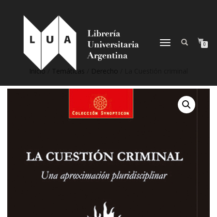
NAVEGACIÓN
0
DESPLEGABLE
Inicio
/
Temáticas
/
Derecho
/ La Cuestión criminal