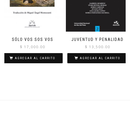
SÓLO VOS SOS VOS
JUVENTUD Y PENALIDAD
$
17,000.00
$
13,500.00
AGREGAR AL CARRITO
AGREGAR AL CARRITO