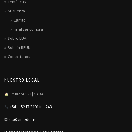
Temáticas
Mi cuenta
Carrito
Finalizar compra
Sobre LUA
Boletín REUN
Contactanos
NUESTRO LOCAL
Ecuador 871┃CABA
+5411 5217-3101 int. 243
✉ lua@cin.edu.ar