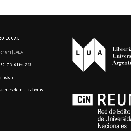
RO LOCAL
or 871┃CABA
5217-3101 int. 243
n.edu.ar
viernes de 10 a 17 horas.