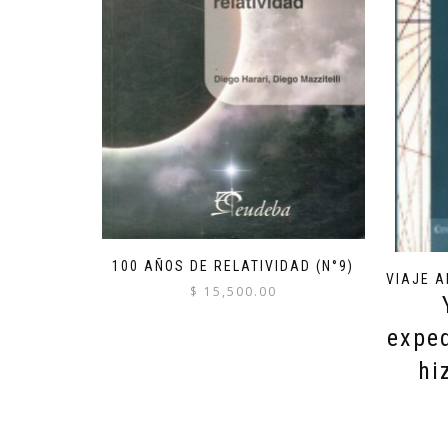
100 AÑOS DE RELATIVIDAD (N°9)
VIAJE 
$
15,500.00
expe
hi