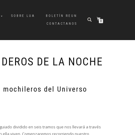
A
SOBRE LUA
BOLETÍN REUN
0
CONTACTANOS
NDEROS DE LA NOCHE
a mochileros del Universo
guiado dividido en seis tramos que nos llevará a través
 en ella viven. Comenzaremos recorriendo nuestro