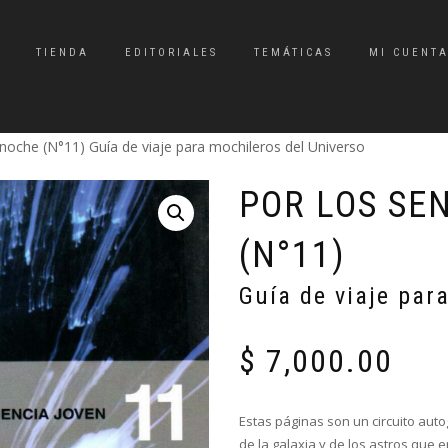
TIENDA
EDITORIALES
TEMÁTICAS
MI CUENT
 noche (N°11) Guía de viaje para mochileros del Universo
POR LOS SE
(N°11)
Guía de viaje par
$
7,000.00
Estas páginas son un circuito auto
de la galaxia y de los astros que