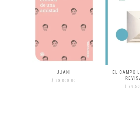
 COMÚN
JUANI
EL CAMPO L
REVIS
00
$
28,800.00
$
39,50