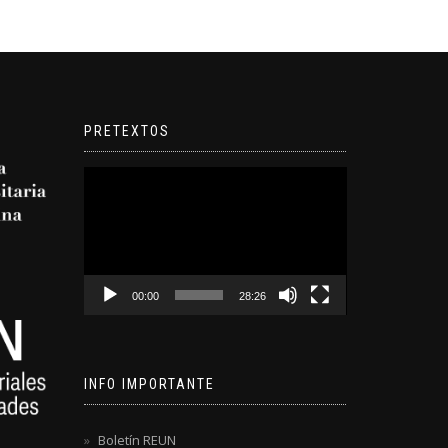
PRETEXTOS
Reproductor
de
video
00:00
28:26
INFO IMPORTANTE
Boletín REUN