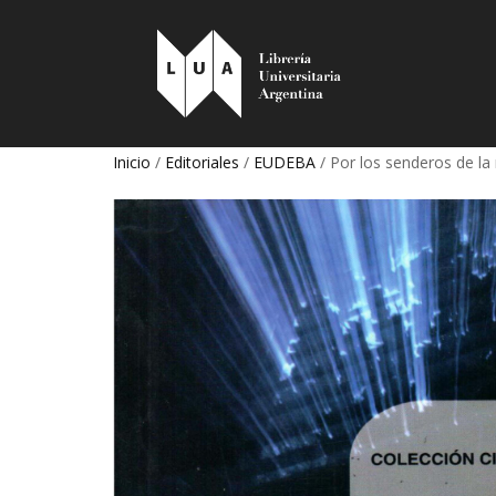
Inicio
/
Editoriales
/
EUDEBA
/ Por los senderos de la