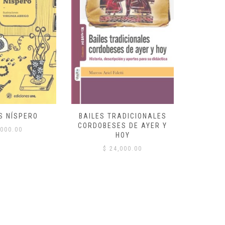
S NÍSPERO
BAILES TRADICIONALES
VID
CORDOBESES DE AYER Y
000.00
$
HOY
$
24,000.00