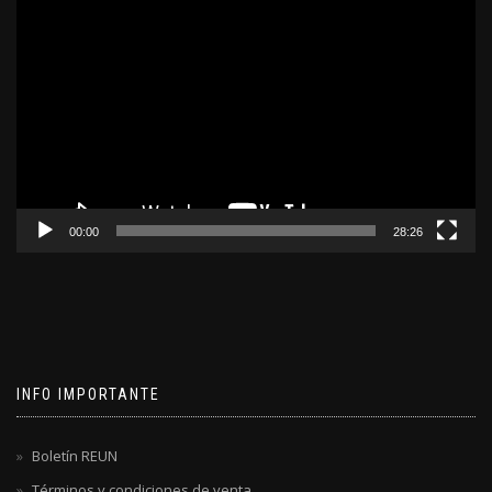
Reproductor
de
video
00:00
28:26
INFO IMPORTANTE
Boletín REUN
Términos y condiciones de venta