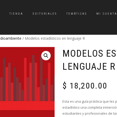
TIENDA
EDITORIALES
TEMÁTICAS
MI CUENT
Medioambiente
/ Modelos estadísticos en lenguaje R
MODELOS ES
LENGUAJE R
$
18,200.00
Esta es una guía práctica que les p
estadístico una completa inmersió
estudiantes y profesionales de la