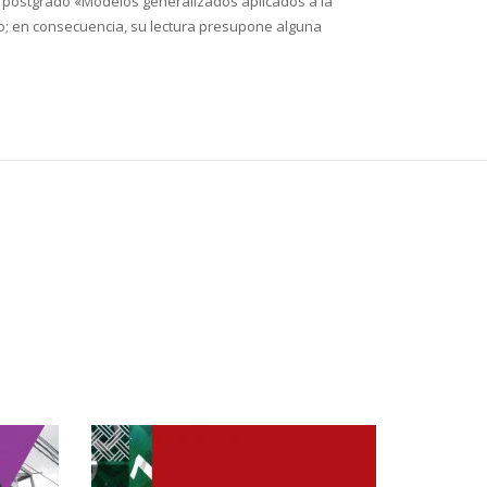
 de postgrado «Modelos generalizados aplicados a la
gro; en consecuencia, su lectura presupone alguna