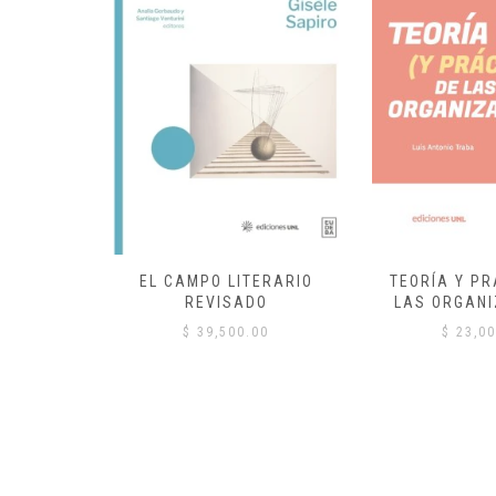
EL CAMPO LITERARIO
TEORÍA Y PR
REVISADO
LAS ORGANI
00
$
39,500.00
$
23,00