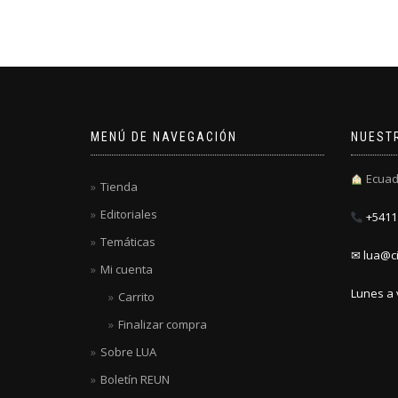
MENÚ DE NAVEGACIÓN
NUEST
Ecuad
Tienda
Editoriales
+5411 
Temáticas
✉ lua@ci
Mi cuenta
Lunes a 
Carrito
Finalizar compra
Sobre LUA
Boletín REUN