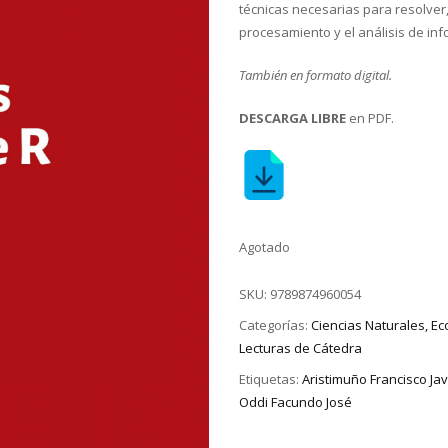
técnicas necesarias para resolver
procesamiento y el análisis de inf
También en formato digital.
DESCARGA LIBRE
en PDF.
Agotado
SKU:
9789874960054
Categorías:
Ciencias Naturales, E
Lecturas de Cátedra
Etiquetas:
Aristimuño Francisco Jav
Oddi Facundo José