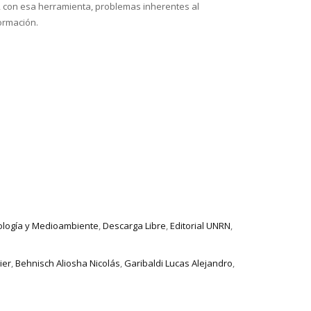
, con esa herramienta, problemas inherentes al
ormación.
cología y Medioambiente
,
Descarga Libre
,
Editorial UNRN
,
ier
,
Behnisch Aliosha Nicolás
,
Garibaldi Lucas Alejandro
,