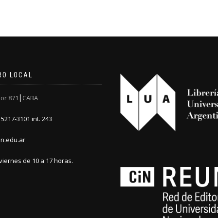
RO LOCAL
or 871┃CABA
5217-3101 int. 243
n.edu.ar
viernes de 10 a 17 horas.