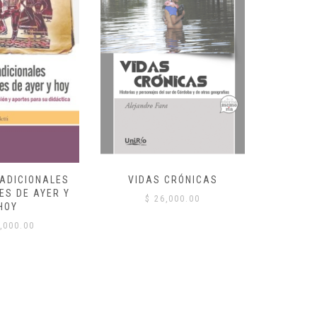
RADICIONALES
VIDAS CRÓNICAS
CLAVES D
ES DE AYER Y
$
26,000.00
HOY
$
,000.00