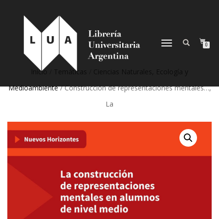
NAVEGACIÓN
0
DESPLEGABLE
Inicio
/
Temáticas
/
Ciencias Naturales, Ecología y
Medioambiente
/ Construcción de representaciones mentales…,
La