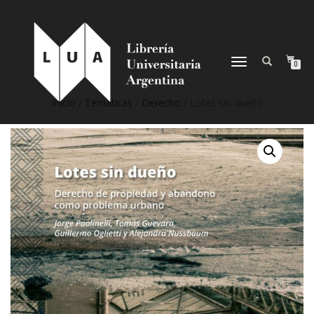
NAVEGACIÓN
0
DESPLEGABLE
Inicio
/
Temáticas
/
Derecho
/ Lotes sin dueño