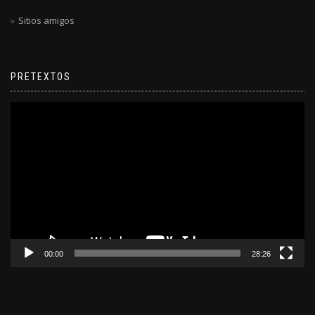
Sitios amigos
PRETEXTOS
Reproductor
de
video
00:00
28:26