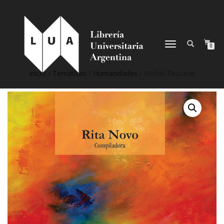
NAVEGACIÓN
0
DESPLEGABLE
Inicio
/
Temáticas
/
Humanidades
/ Michel Foucault