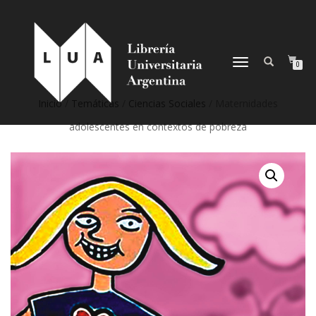
NAVEGACIÓN
0
DESPLEGABLE
Inicio
/
Temáticas
/
Ciencias Sociales
/ Maternidades
adolescentes en contextos de pobreza