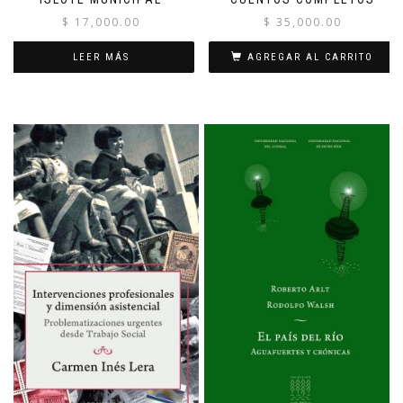
$
17,000.00
$
35,000.00
LEER MÁS
AGREGAR AL CARRITO