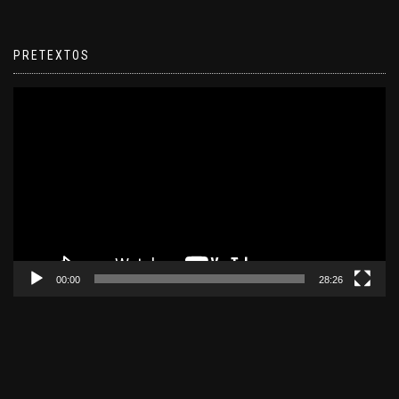
PRETEXTOS
Reproductor
de
video
00:00
28:26