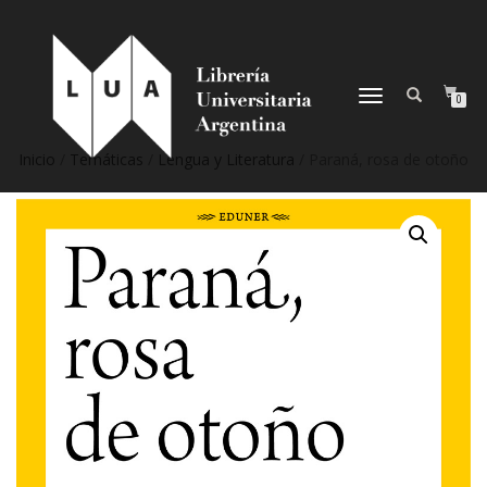
NAVEGACIÓN
0
DESPLEGABLE
Inicio
/
Temáticas
/
Lengua y Literatura
/ Paraná, rosa de otoño