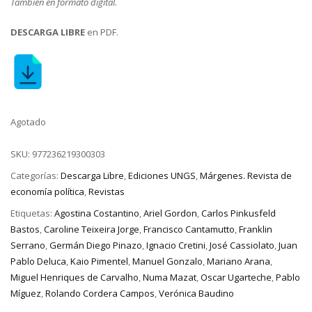
También en formato digital.
DESCARGA LIBRE
en PDF.
Agotado
SKU:
977236219300303
Categorías:
Descarga Libre
,
Ediciones UNGS
,
Márgenes. Revista de
economía política
,
Revistas
Etiquetas:
Agostina Costantino
,
Ariel Gordon
,
Carlos Pinkusfeld
Bastos
,
Caroline Teixeira Jorge
,
Francisco Cantamutto
,
Franklin
Serrano
,
Germán Diego Pinazo
,
Ignacio Cretini
,
José Cassiolato
,
Juan
Pablo Deluca
,
Kaio Pimentel
,
Manuel Gonzalo
,
Mariano Arana
,
Miguel Henriques de Carvalho
,
Numa Mazat
,
Oscar Ugarteche
,
Pablo
Míguez
,
Rolando Cordera Campos
,
Verónica Baudino