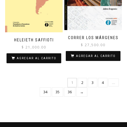
CORRER LOS MÁRGENES
HELEIETH SAFFIOTI
$
27,500.00
$
21,000.00
AGREGAR AL CARRITO
AGREGAR AL CARRITO
1
2
3
4
…
34
35
36
→