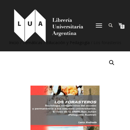
NAVEGACIÓN
0
DESPLEGABLE
Inicio
/
Temáticas
/
Educación y Pedagogía
/ Los forasteros