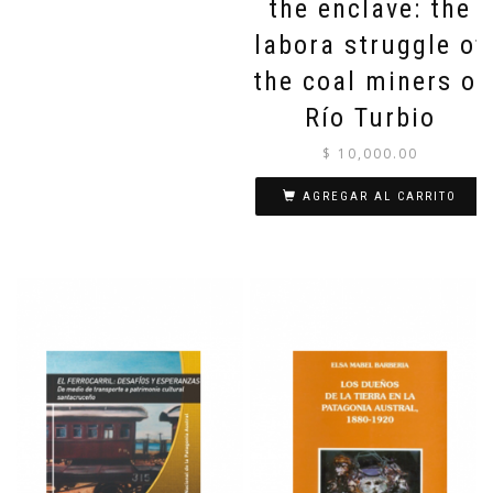
the enclave: the
labora struggle of
the coal miners of
Río Turbio
$
10,000.00
AGREGAR AL CARRITO