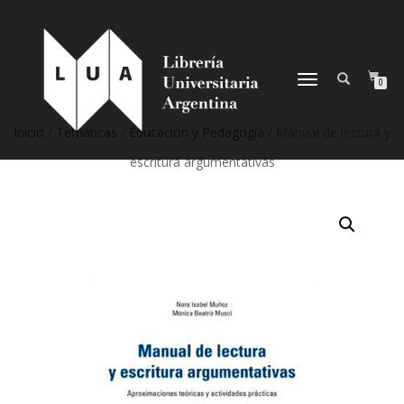
NAVEGACIÓN
0
DESPLEGABLE
Inicio
/
Temáticas
/
Educación y Pedagogía
/ Manual de lectura y
escritura argumentativas