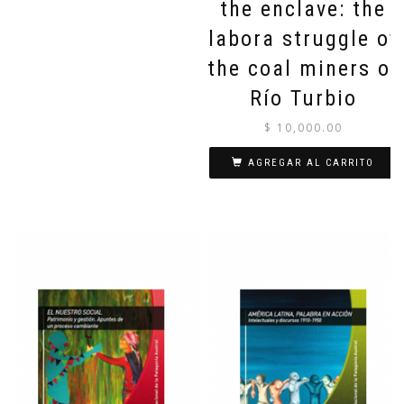
the enclave: the
labora struggle of
the coal miners of
Río Turbio
$
10,000.00
AGREGAR AL CARRITO