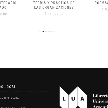
ITERARIO
TEORÍA Y PRÁCTICA DE
POEMA
ADO
LAS ORGANIZACIONES
$
8,
0.00
$
23,000.00
RO LOCAL
or 871┃CABA