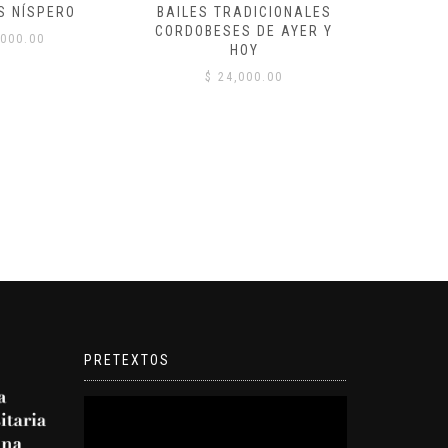
S NÍSPERO
BAILES TRADICIONALES
VID
CORDOBESES DE AYER Y
000.00
$
HOY
$
24,000.00
PRETEXTOS
Reproductor
de