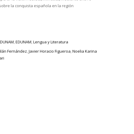
” sobre la conquista española en la región
 EDUNAM
,
EDUNAM
,
Lengua y Literatura
ilán Fernández
,
Javier Horacio Figueroa
,
Noelia Karina
ari