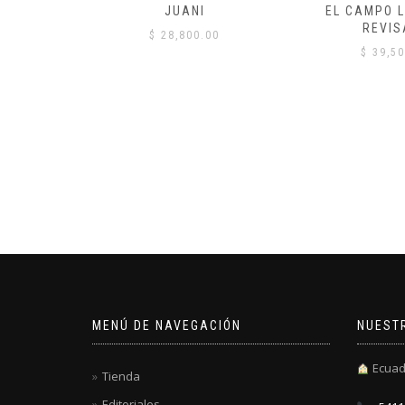
 COMÚN
JUANI
EL CAMPO L
REVIS
00
$
28,800.00
$
39,50
MENÚ DE NAVEGACIÓN
NUEST
Ecuad
Tienda
Editoriales