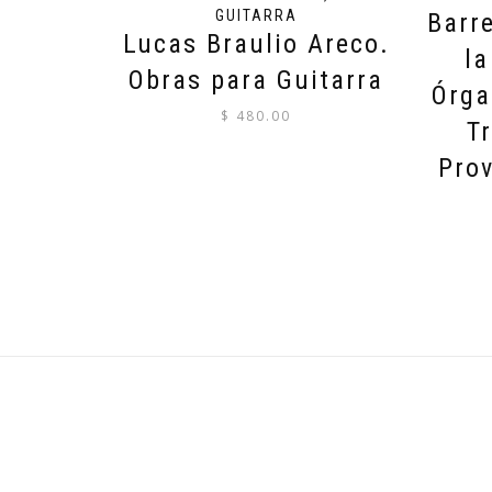
GUITARRA
Barr
Lucas Braulio Areco.
la
Obras para Guitarra
Órga
$
480.00
T
Prov