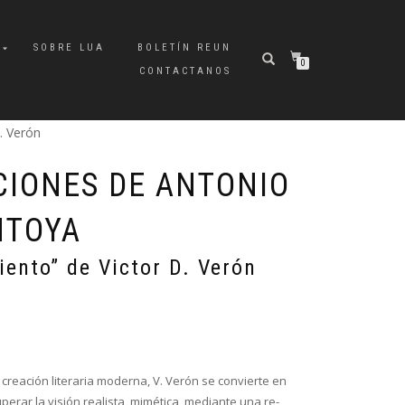
A
SOBRE LUA
BOLETÍN REUN
0
CONTACTANOS
. Verón
CIONES DE ANTONIO
NTOYA
viento” de Victor D. Verón
 creación literaria moderna, V. Verón se convierte en
perar la visión realista, mimética, mediante una re-