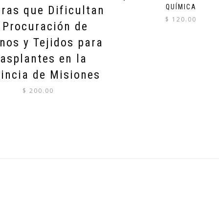
QUÍMICA
eras que Dificultan
$
120.00
 Procuración de
nos y Tejidos para
rasplantes en la
incia de Misiones
$
200.00