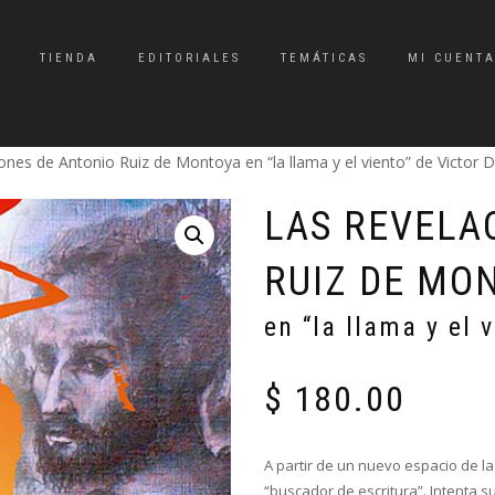
TIENDA
EDITORIALES
TEMÁTICAS
MI CUENT
ones de Antonio Ruiz de Montoya en “la llama y el viento” de Victor D
LAS REVELA
RUIZ DE MO
en “la llama y el 
$
180.00
A partir de un nuevo espacio de la
“buscador de escritura”. Intenta su