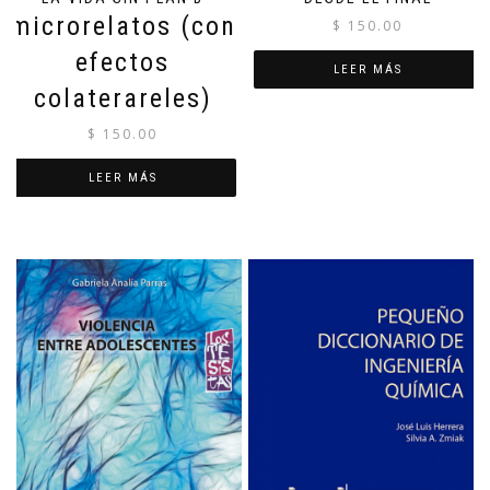
microrelatos (con
$
150.00
efectos
LEER MÁS
colaterareles)
$
150.00
LEER MÁS