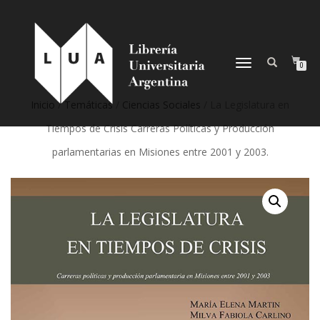
NAVEGACIÓN
0
DESPLEGABLE
Inicio
/
Temáticas
/
Ciencias Sociales
/ La Legislatura en
Tiempos de Crisis Carreras Políticas y Producción
parlamentarias en Misiones entre 2001 y 2003.