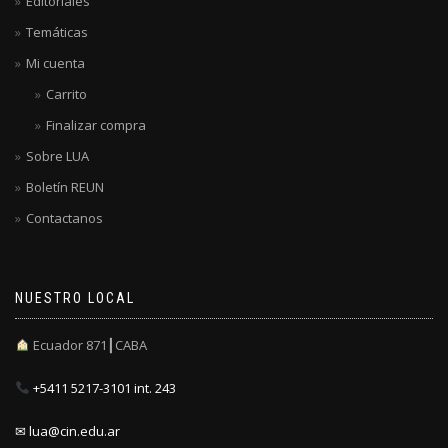
Editoriales
Temáticas
Mi cuenta
Carrito
Finalizar compra
Sobre LUA
Boletín REUN
Contactanos
NUESTRO LOCAL
Ecuador 871┃CABA
+5411 5217-3101 int. 243
✉ lua@cin.edu.ar