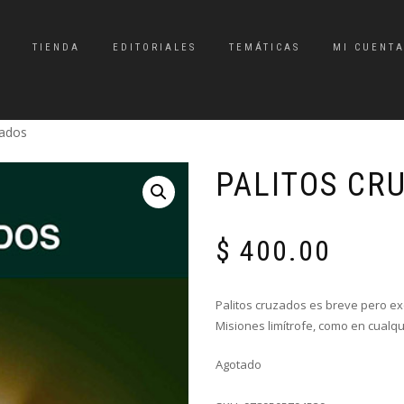
TIENDA
EDITORIALES
TEMÁTICAS
MI CUENT
zados
PALITOS CR
$
400.00
Palitos cruzados es breve pero ex
Misiones limítrofe, como en cualq
Agotado