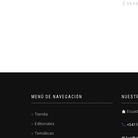
$
39,50
MENÚ DE NAVEGACIÓN
NUEST
Ecuad
Tienda
Editoriales
+5411 
Temáticas
✉ lua@ci