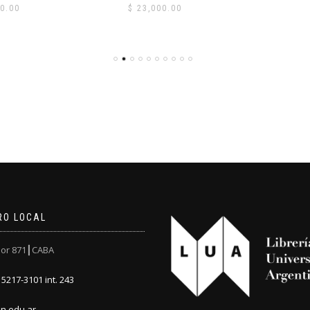
0.00
$
23,000.00
RO LOCAL
or 871┃CABA
5217-3101 int. 243
n.edu.ar