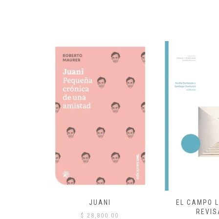
 COMÚN
JUANI
EL CAMPO L
REVIS
00
$
28,800.00