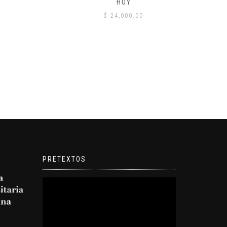
HOY
$
24,000.00
PRETEXTOS
Reproductor
de
video