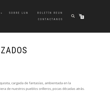
A
SOBRE LUA
BOLETÍN REUN
0
CONTACTANOS
UZADOS
quisita, cargada de fantasías, ambientada en la
uiera de nuestros pueblos orilleros, pocas décadas atrás.