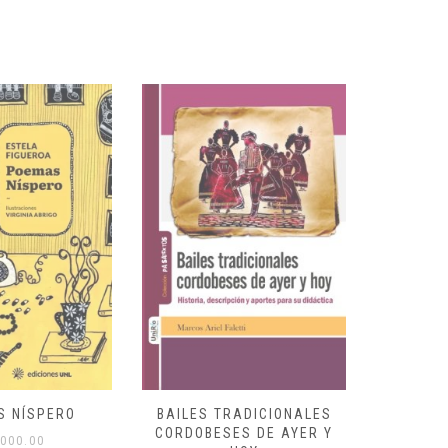
S NÍSPERO
BAILES TRADICIONALES
VID
CORDOBESES DE AYER Y
000.00
$