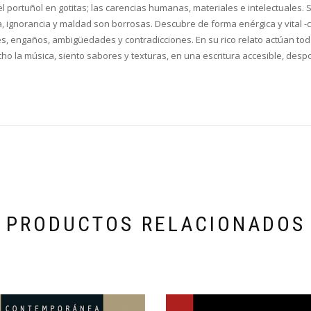
el portuñol en gotitas; las carencias humanas, materiales e intelectuales. 
 ignorancia y maldad son borrosas. Descubre de forma enérgica y vital -c
des, engaños, ambigüedades y contradicciones. En su rico relato actúan to
ucho la música, siento sabores y texturas, en una escritura accesible, des
PRODUCTOS RELACIONADOS