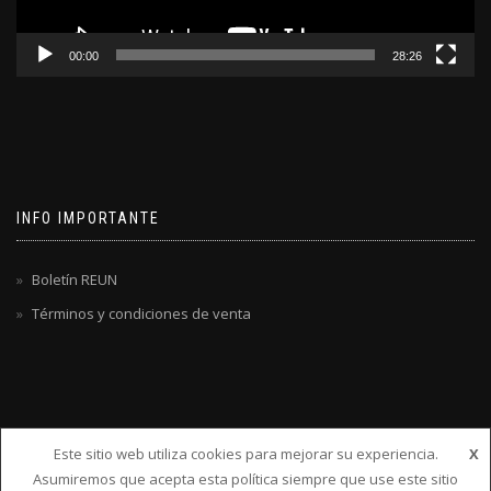
00:00
28:26
INFO IMPORTANTE
Boletín REUN
Términos y condiciones de venta
Este sitio web utiliza cookies para mejorar su experiencia.
X
Asumiremos que acepta esta política siempre que use este sitio