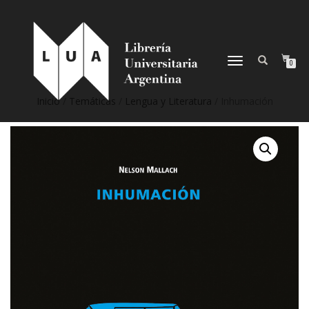
NAVEGACIÓN
0
DESPLEGABLE
Inicio
/
Temáticas
/
Lengua y Literatura
/ Inhumación