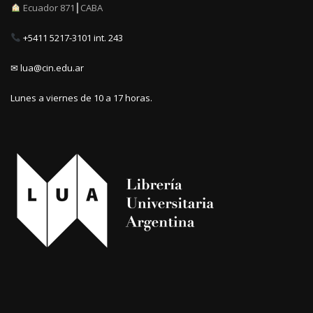
Ecuador 871┃CABA
+5411 5217-3101 int. 243
✉ lua@cin.edu.ar
Lunes a viernes de 10 a 17 horas.