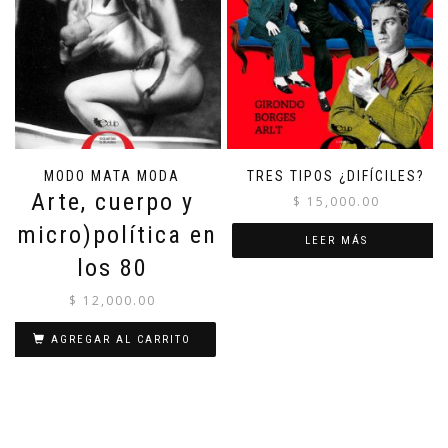
MODO MATA MODA
TRES TIPOS ¿DIFÍCILES?
Arte, cuerpo y
$
15,000.00
(micro)política en
LEER MÁS
los 80
$
12,000.00
AGREGAR AL CARRITO