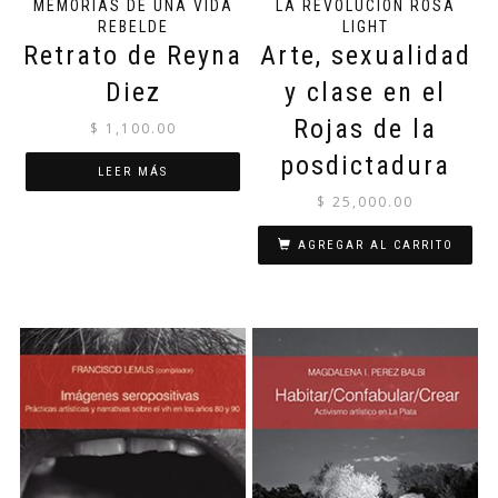
MEMORIAS DE UNA VIDA
LA REVOLUCIÓN ROSA
REBELDE
LIGHT
Retrato de Reyna
Arte, sexualidad
Diez
y clase en el
Rojas de la
$
1,100.00
posdictadura
LEER MÁS
$
25,000.00
AGREGAR AL CARRITO