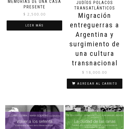
MEMORIAS DE UNA CASA
JUDÍOS POLACOS
PRESENTE
TRANSATLÁNTICOS
Migración
$
2,500.00
entreguerras a
LEER MÁS
Argentina y
surgimiento de
una cultura
transnacional
$
18,000.00
AGREGAR AL CARRITO