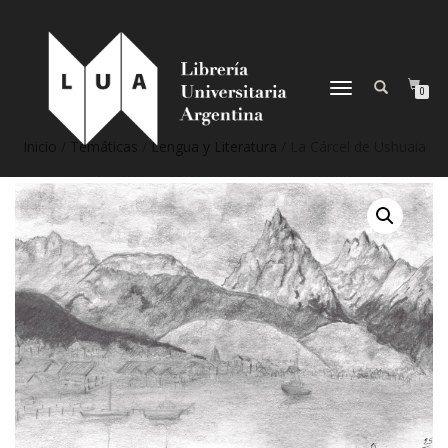
NAVEGACIÓN
0
DESPLEGABLE
Inicio
/
Temáticas
/
Lengua y Literatura
/ La Cárcel de Ushuaia