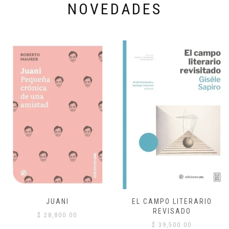
NOVEDADES
JUANI
EL CAMPO LITERARIO
REVISADO
$
28,800.00
$
39,500.00