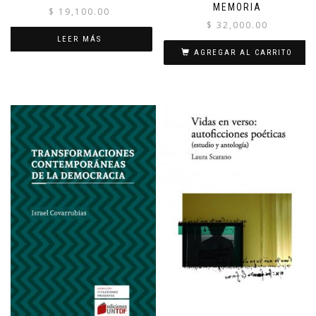
MEMORIA
$
19,100.00
$
32,000.00
LEER MÁS
AGREGAR AL CARRITO