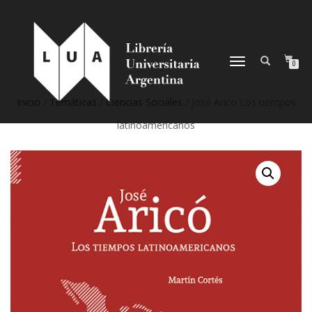
NAVEGACIÓN
0
DESPLEGABLE
Inicio
/
Temáticas
/
Ciencias Sociales
/ José Aricó Los tiempos
latinoamericanos