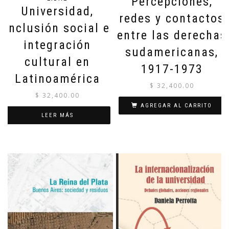
Percepciones,
Universidad,
redes y contactos
inclusión social e
entre las derechas
integración
sudamericanas,
cultural en
1917-1973
Latinoamérica
$
32,400.00
$
32,400.00
AGREGAR AL CARRITO
LEER MÁS