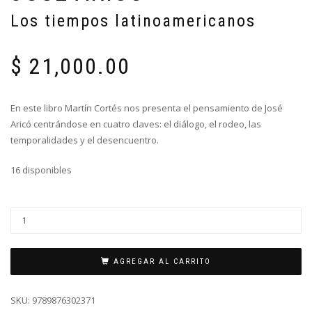
Los tiempos latinoamericanos
$
21,000.00
En este libro Martín Cortés nos presenta el pensamiento de José
Aricó centrándose en cuatro claves: el diálogo, el rodeo, las
temporalidades y el desencuentro.
16 disponibles
AGREGAR AL CARRITO
SKU:
9789876302371