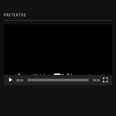
PRETEXTOS
Reproductor
de
video
00:00
28:26