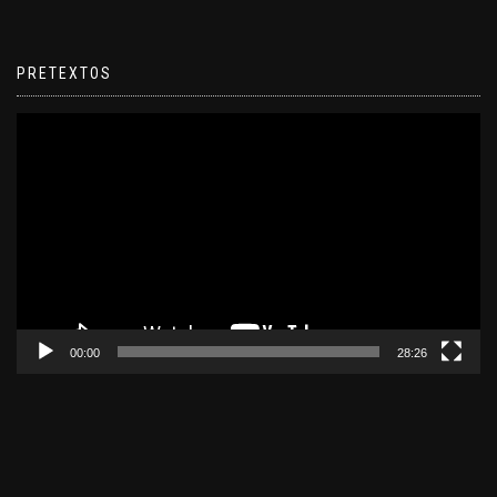
PRETEXTOS
Reproductor
de
video
00:00
28:26