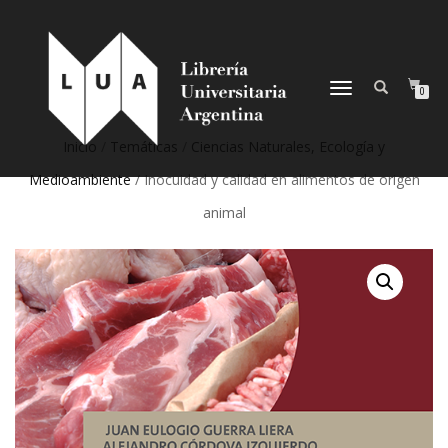
NAVEGACIÓN
0
DESPLEGABLE
Inicio
/
Temáticas
/
Ciencias Naturales, Ecología y
Medioambiente
/ Inocuidad y calidad en alimentos de origen
animal