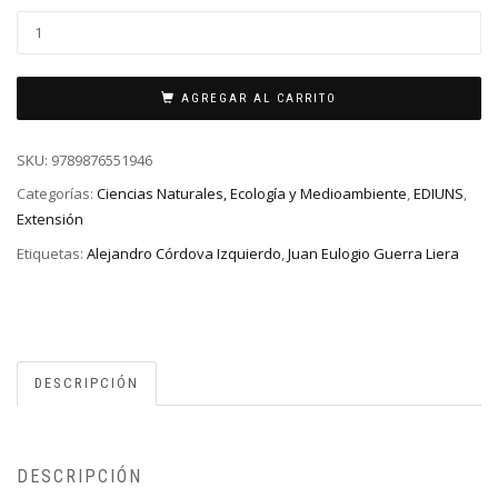
AGREGAR AL CARRITO
SKU:
9789876551946
Categorías:
Ciencias Naturales, Ecología y Medioambiente
,
EDIUNS
,
Extensión
Etiquetas:
Alejandro Córdova Izquierdo
,
Juan Eulogio Guerra Liera
DESCRIPCIÓN
DESCRIPCIÓN