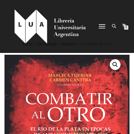
NAVEGACIÓN
0
DESPLEGABLE
Inicio
/
Temáticas
/
Historia
/ Combatir al otro